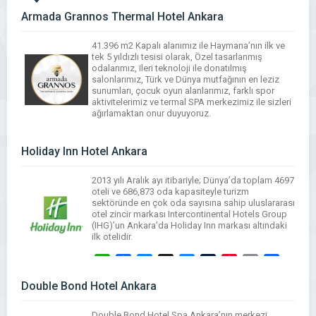
Armada Grannos Thermal Hotel Ankara
41.396 m2 Kapalı alanımız ile Haymana’nın ilk ve
tek 5 yıldızlı tesisi olarak, Özel tasarlanmış
odalarımız, ileri teknoloji ile donatılmış
salonlarımız, Türk ve Dünya mutfağının en leziz
sunumları, çocuk oyun alanlarımız, farklı spor
aktivitelerimiz ve termal SPA merkezimiz ile sizleri
ağırlamaktan onur duyuyoruz.
WhatsApp
Facebook
Messenger
X
Bluesky
Tumblr
Pinterest
Email
Share
Holiday Inn Hotel Ankara
2013 yılı Aralık ayı itibariyle; Dünya’da toplam 4697
oteli ve 686,873 oda kapasiteyle turizm
sektöründe en çok oda sayısına sahip uluslararası
otel zincir markası Intercontinental Hotels Group
(IHG)’un Ankara’da Holiday Inn markası altındaki
ilk otelidir.
WhatsApp
Facebook
Messenger
X
Bluesky
Tumblr
Pinterest
Email
Share
Double Bond Hotel Ankara
Double Bond Hotel Spa Ankara’nın merkezi