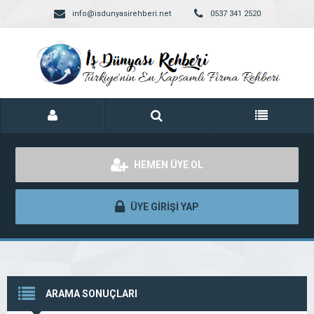
info@isdunyasirehberi.net
0537 341 2520
HEMEN ÜYE OL
ÜYE GİRİŞİ YAP
ARAMA SONUÇLARI