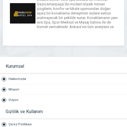
Gaziosmanpaşa’da modern klasik mimari
çizgilerin, konfor ve lüksle uyumundan doğan
eşsiz bir konaklama deneyimini sizlere evinizi
aratmayacak bir şekilde sunar. Konaklamanın yanı
sıra Spa, Spor Merkezi ve Masaj Salonu ile de
hizmet vermektedir. Ankara’nın tüm enerjisini ve
eğlencesini doyasıya yaşayabileceğiniz
mükemmel bir lokasyonda bulunan Double Bond
Hotel Spa Ankara’nın […]
WhatsApp
Facebook
Messenger
X
Bluesky
Tumblr
Pinterest
Email
Share
Kurumsal
Hakkımızda
Misyon
Vizyon
Gizlilik ve Kullanım
Çerez Politikası