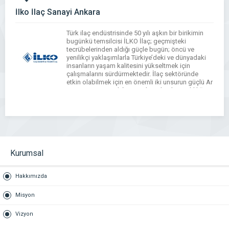
İlko İlaç Sanayi Ankara
Türk ilaç endüstrisinde 50 yılı aşkın bir birikimin
bugünkü temsilcisi İLKO İlaç; geçmişteki
tecrübelerinden aldığı güçle bugün; öncü ve
yenilikçi yaklaşımlarla Türkiye’deki ve dünyadaki
insanların yaşam kalitesini yükseltmek için
çalışmalarını sürdürmektedir. İlaç sektöründe
etkin olabilmek için en önemli iki unsurun güçlü Ar
– Ge ve üretim imkânına sahip olmak gerekliliği
ilkesinden hareketle, 2009 yılında Hacettepe […]
WhatsApp
Facebook
Messenger
X
Bluesky
Tumblr
Pinterest
Email
Share
Kurumsal
Hakkımızda
Misyon
Vizyon