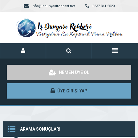
info@isdunyasirehberi.net
0537 341 2520
HEMEN ÜYE OL
ÜYE GİRİŞİ YAP
ARAMA SONUÇLARI