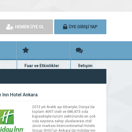
HEMEN ÜYE OL
ÜYE GİRİŞİ YAP
Fuar ve Etkinlikler
İletişim
rünü
Fuar ve etkinlik planları
Bize ulaşın
y Inn Hotel Ankara
2013 yılı Aralık ayı itibariyle; Dünya’da
toplam 4697 oteli ve 686,873 oda
kapasiteyle turizm sektöründe en çok
oda sayısına sahip uluslararası otel
zincir markası Intercontinental Hotels
Group (IHG)’un Ankara’da Holiday Inn