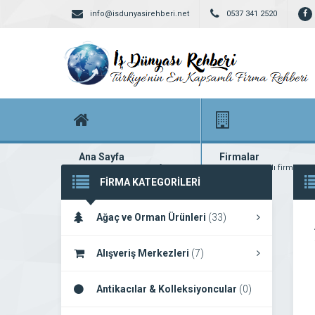
info@isdunyasirehberi.net
0537 341 2520
Ana Sayfa
Firmalar
Firma rehberi ana sayfanız
Yüzlerce kayıtlı firma
FİRMA KATEGORİLERİ
Ağaç ve Orman Ürünleri
(33)
Alışveriş Merkezleri
(7)
Antikacılar & Kolleksiyoncular
(0)