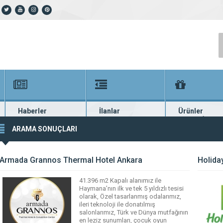
Haberler
İlanlar
Ürünler
En güncel haberler
Güncel seri ilanlar
Binlerce firma ü
ARAMA SONUÇLARI
Armada Grannos Thermal Hotel Ankara
Holida
41.396 m2 Kapalı alanımız ile
Haymana’nın ilk ve tek 5 yıldızlı tesisi
olarak, Özel tasarlanmış odalarımız,
ileri teknoloji ile donatılmış
salonlarımız, Türk ve Dünya mutfağının
en leziz sunumları, çocuk oyun