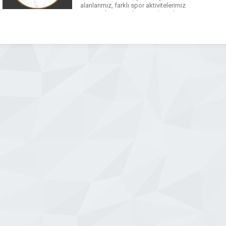
alanlarımız, farklı spor aktivitelerimiz
ve termal SPA merkezimiz ile sizleri
ağırlamaktan onur duyuyoruz.
WhatsApp
Facebook
Messenger
X
Bluesky
Tumblr
Pinterest
Email
Share