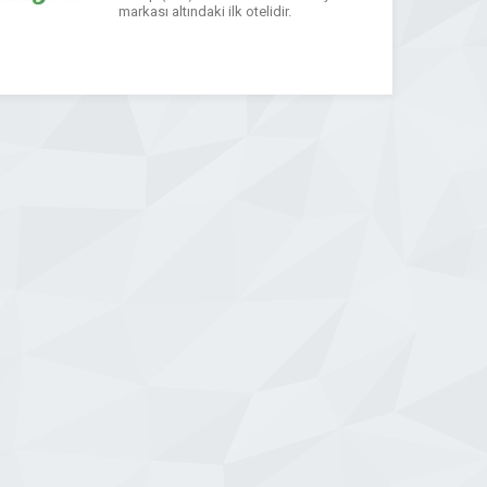
markası altındaki ilk otelidir.
WhatsApp
Facebook
Messenger
X
Bluesky
Tumblr
Pinterest
Email
Share