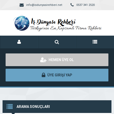
info@isdunyasirehberi.net
0537 341 2520
HEMEN ÜYE OL
ÜYE GİRİŞİ YAP
ARAMA SONUÇLARI