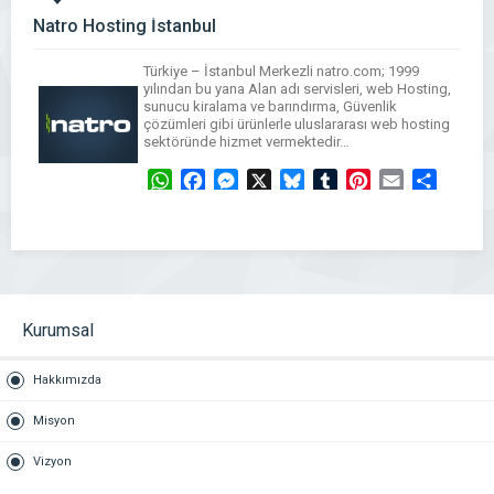
Natro Hosting İstanbul
Türkiye – İstanbul Merkezli natro.com; 1999
yılından bu yana Alan adı servisleri, web Hosting,
sunucu kiralama ve barındırma, Güvenlik
çözümleri gibi ürünlerle uluslararası web hosting
sektöründe hizmet vermektedir…
WhatsApp
Facebook
Messenger
X
Bluesky
Tumblr
Pinterest
Email
Share
Kurumsal
Hakkımızda
Misyon
Vizyon