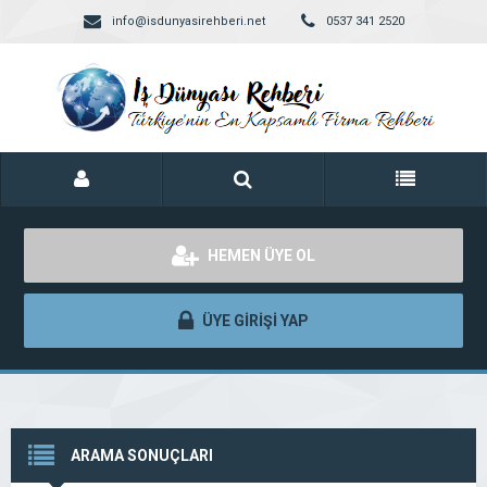
info@isdunyasirehberi.net
0537 341 2520
HEMEN ÜYE OL
ÜYE GİRİŞİ YAP
ARAMA SONUÇLARI