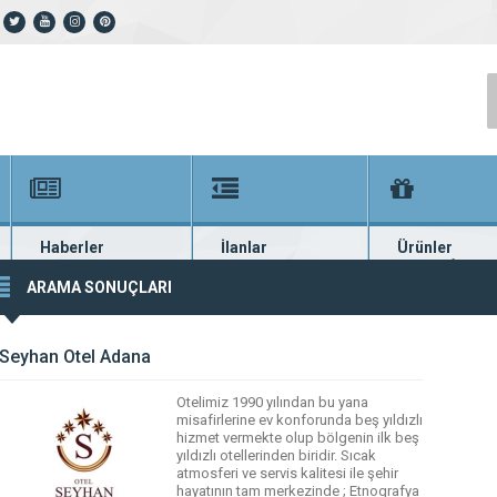
Haberler
İlanlar
Ürünler
En güncel haberler
Güncel seri ilanlar
Binlerce firma ü
ARAMA SONUÇLARI
Seyhan Otel Adana
Otelimiz 1990 yılından bu yana
misafirlerine ev konforunda beş yıldızlı
hizmet vermekte olup bölgenin ilk beş
yıldızlı otellerinden biridir. Sıcak
atmosferi ve servis kalitesi ile şehir
hayatının tam merkezinde ; Etnografya