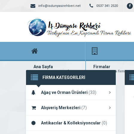
info@isdunyasirehberi.net
0537 341 2520
Ana Sayfa
Firmalar
Firma rehberi ana sayfanız
Yüzlerce kayıtlı firma
FİRMA KATEGORİLERİ
Ağaç ve Orman Ürünleri
(33)
Alışveriş Merkezleri
(7)
Antikacılar & Kolleksiyoncular
(0)