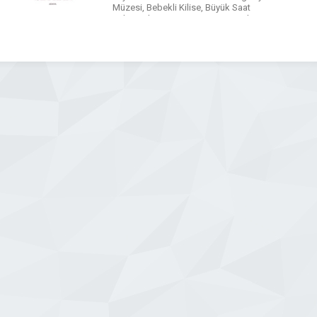
Müzesi, Bebekli Kilise, Büyük Saat
Kulesi, Ulu Cami, Taş Köprü ve Sabancı
Merkez Cami gibi turistik mekanlara
yürüme mesafesindeki konumuyla
misafirlerine büyük bir rahatlık […]
WhatsApp
Facebook
Messenger
X
Bluesky
Tumblr
Pinterest
Email
Share