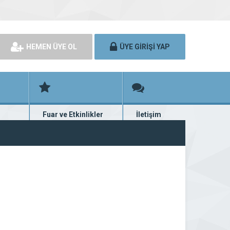
HEMEN ÜYE OL
ÜYE GİRİŞİ YAP
Fuar ve Etkinlikler
İletişim
rünü
Fuar ve etkinlik planları
Bize ulaşın