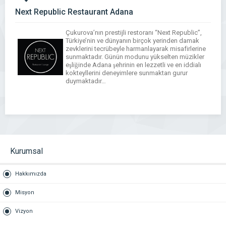
Next Republic Restaurant Adana
Çukurova’nın prestijli restoranı “Next Republic”,
Türkiye’nin ve dünyanın birçok yerinden damak
zevklerini tecrübeyle harmanlayarak misafirlerine
sunmaktadır. Günün modunu yükselten müzikler
eşliğinde Adana şehrinin en lezzetli ve en iddialı
kokteyllerini deneyimlere sunmaktan gurur
duymaktadır…
WhatsApp
Facebook
Messenger
X
Bluesky
Tumblr
Pinterest
Email
Share
Kurumsal
Hakkımızda
Misyon
Vizyon