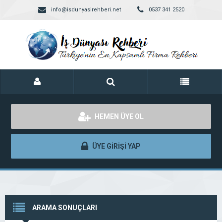
info@isdunyasirehberi.net
0537 341 2520
HEMEN ÜYE OL
ÜYE GİRİŞİ YAP
ARAMA SONUÇLARI