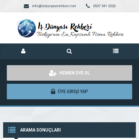
info@isdunyasirehberi.net
0537 341 2520
HEMEN ÜYE OL
ÜYE GİRİŞİ YAP
ARAMA SONUÇLARI