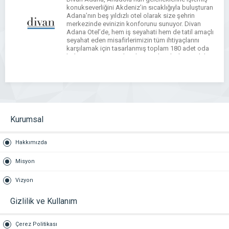
konukseverliğini Akdeniz’in sıcaklığıyla buluşturan
Adana’nın beş yıldızlı otel olarak size şehrin
merkezinde evinizin konforunu sunuyor. Divan
Adana Otel’de, hem iş seyahati hem de tatil amaçlı
seyahat eden misafirlerimizin tüm ihtiyaçlarını
karşılamak için tasarlanmış toplam 180 adet oda
bulunuyor. Divan Adana’nın Seyhan bölgesindeki
merkezi konumu hem Adana’nın en nezih
semtlerine hem […]
WhatsApp
Facebook
Messenger
X
Bluesky
Tumblr
Pinterest
Email
Share
Kurumsal
Hakkımızda
Misyon
Vizyon
Gizlilik ve Kullanım
Çerez Politikası