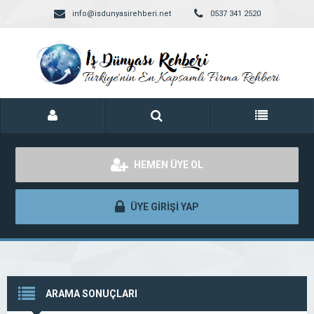
info@isdunyasirehberi.net
0537 341 2520
HEMEN ÜYE OL
ÜYE GİRİŞİ YAP
ARAMA SONUÇLARI