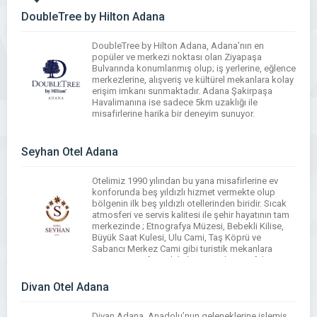
DoubleTree by Hilton Adana
DoubleTree by Hilton Adana, Adana’nın en
popüler ve merkezi noktası olan Ziyapaşa
Bulvarında konumlanmış olup; iş yerlerine, eğlence
merkezlerine, alışveriş ve kültürel mekanlara kolay
erişim imkanı sunmaktadır. Adana Şakirpaşa
Havalimanına ise sadece 5km uzaklığı ile
misafirlerine harika bir deneyim sunuyor.
WhatsApp
Facebook
Messenger
X
Bluesky
Tumblr
Pinterest
Email
Share
Seyhan Otel Adana
Otelimiz 1990 yılından bu yana misafirlerine ev
konforunda beş yıldızlı hizmet vermekte olup
bölgenin ilk beş yıldızlı otellerinden biridir. Sıcak
atmosferi ve servis kalitesi ile şehir hayatının tam
merkezinde ; Etnografya Müzesi, Bebekli Kilise,
Büyük Saat Kulesi, Ulu Cami, Taş Köprü ve
Sabancı Merkez Cami gibi turistik mekanlara
yürüme mesafesindeki konumuyla misafirlerine
büyük bir rahatlık […]
Divan Otel Adana
WhatsApp
Facebook
Messenger
X
Bluesky
Tumblr
Pinterest
Email
Share
Divan Adana, Anadolu’nun geleneklerine işlemiş