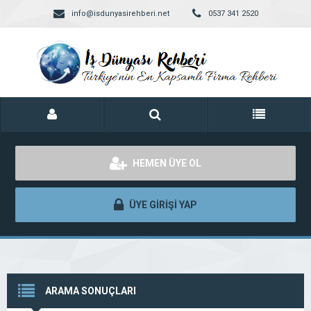
info@isdunyasirehberi.net
0537 341 2520
HEMEN ÜYE OL
ÜYE GİRİŞİ YAP
ARAMA SONUÇLARI