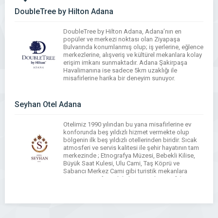
DoubleTree by Hilton Adana
DoubleTree by Hilton Adana, Adana’nın en
popüler ve merkezi noktası olan Ziyapaşa
Bulvarında konumlanmış olup; iş yerlerine, eğlence
merkezlerine, alışveriş ve kültürel mekanlara kolay
erişim imkanı sunmaktadır. Adana Şakirpaşa
Havalimanına ise sadece 5km uzaklığı ile
misafirlerine harika bir deneyim sunuyor.
WhatsApp
Facebook
Messenger
X
Bluesky
Tumblr
Pinterest
Email
Share
Seyhan Otel Adana
Otelimiz 1990 yılından bu yana misafirlerine ev
konforunda beş yıldızlı hizmet vermekte olup
bölgenin ilk beş yıldızlı otellerinden biridir. Sıcak
atmosferi ve servis kalitesi ile şehir hayatının tam
merkezinde ; Etnografya Müzesi, Bebekli Kilise,
Büyük Saat Kulesi, Ulu Cami, Taş Köprü ve
Sabancı Merkez Cami gibi turistik mekanlara
yürüme mesafesindeki konumuyla misafirlerine
büyük bir rahatlık […]
WhatsApp
Facebook
Messenger
X
Bluesky
Tumblr
Pinterest
Email
Share