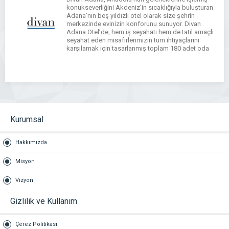
konukseverliğini Akdeniz’in sıcaklığıyla buluşturan
Adana’nın beş yıldızlı otel olarak size şehrin
merkezinde evinizin konforunu sunuyor. Divan
Adana Otel’de, hem iş seyahati hem de tatil amaçlı
seyahat eden misafirlerimizin tüm ihtiyaçlarını
karşılamak için tasarlanmış toplam 180 adet oda
bulunuyor. Divan Adana’nın Seyhan bölgesindeki
merkezi konumu hem Adana’nın en nezih
semtlerine hem […]
WhatsApp
Facebook
Messenger
X
Bluesky
Tumblr
Pinterest
Email
Share
Kurumsal
Hakkımızda
Misyon
Vizyon
Gizlilik ve Kullanım
Çerez Politikası