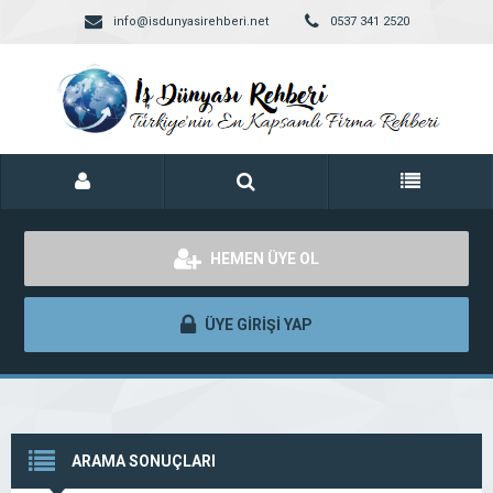
info@isdunyasirehberi.net
0537 341 2520
HEMEN ÜYE OL
ÜYE GİRİŞİ YAP
ARAMA SONUÇLARI