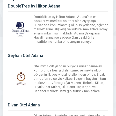
DoubleTree by Hilton Adana
DoubleTree by Hilton Adana, Adana’nın en
popüler ve merkezi noktası olan Ziyapaşa
Bulvarında konumlanmış olup; iş yerlerine, eğlence
merkezlerine, alışveriş ve kültürel mekanlara kolay
erişim imkanı sunmaktadır. Adana Şakirpaşa
Havalimanına ise sadece 5km uzaklığı ile
misafirlerine harika bir deneyim sunuyor.
WhatsApp
Facebook
Messenger
X
Bluesky
Tumblr
Pinterest
Email
Share
Seyhan Otel Adana
Otelimiz 1990 yılından bu yana misafirlerine ev
konforunda beş yıldızlı hizmet vermekte olup
bölgenin ilk beş yıldızlı otellerinden biridir. Sıcak
atmosferi ve servis kalitesi ile şehir hayatının tam
merkezinde ; Etnografya Müzesi, Bebekli Kilise,
Büyük Saat Kulesi, Ulu Cami, Taş Köprü ve
Sabancı Merkez Cami gibi turistik mekanlara
yürüme mesafesindeki konumuyla misafirlerine
büyük bir rahatlık […]
Divan Otel Adana
WhatsApp
Facebook
Messenger
X
Bluesky
Tumblr
Pinterest
Email
Share
Divan Adana, Anadolu’nun geleneklerine işlemiş