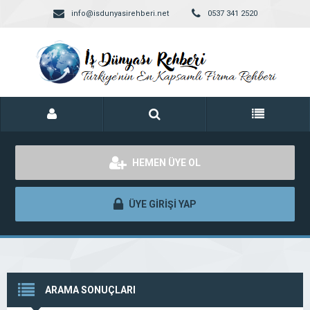
info@isdunyasirehberi.net
0537 341 2520
HEMEN ÜYE OL
ÜYE GİRİŞİ YAP
ARAMA SONUÇLARI