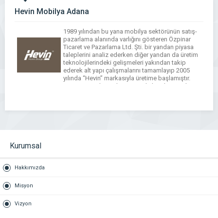
Hevin Mobilya Adana
1989 yılından bu yana mobilya sektörünün satış-
pazarlama alanında varlığını gösteren Özpinar
Ticaret ve Pazarlama Ltd. Şti. bir yandan piyasa
taleplerini analiz ederken diğer yandan da üretim
teknolojilerindeki gelişmeleri yakından takip
ederek alt yapı çalışmalarını tamamlayıp 2005
yılında “Hevin” markasıyla üretime başlamıştır.
27.000 metrekare alan üzerinde kurulan modern
üretim tesisinde yatak odası, yemek odası, genç
odası, […]
WhatsApp
Facebook
Messenger
X
Bluesky
Tumblr
Pinterest
Email
Share
Kurumsal
Hakkımızda
Misyon
Vizyon