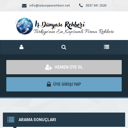
info@isdunyasirehberi.net
0537 341 2520
HEMEN ÜYE OL
ÜYE GİRİŞİ YAP
ARAMA SONUÇLARI