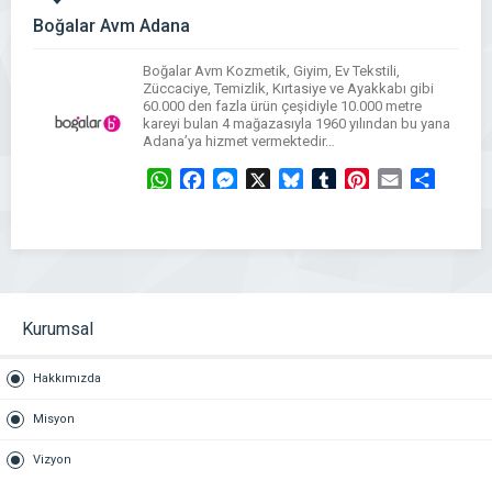
Boğalar Avm Adana
Boğalar Avm Kozmetik, Giyim, Ev Tekstili,
Züccaciye, Temizlik, Kırtasiye ve Ayakkabı gibi
60.000 den fazla ürün çeşidiyle 10.000 metre
kareyi bulan 4 mağazasıyla 1960 yılından bu yana
Adana’ya hizmet vermektedir…
WhatsApp
Facebook
Messenger
X
Bluesky
Tumblr
Pinterest
Email
Share
Kurumsal
Hakkımızda
Misyon
Vizyon