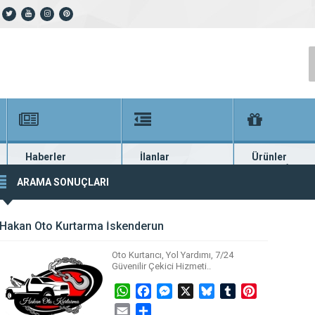
Haberler
İlanlar
Ürünler
En güncel haberler
Güncel seri ilanlar
Binlerce firma ü
ARAMA SONUÇLARI
Hakan Oto Kurtarma İskenderun
Oto Kurtarıcı, Yol Yardımı, 7/24
Güvenilir Çekici Hizmeti..
WhatsApp
Facebook
Messenger
X
Bluesky
Tumblr
Pinterest
Email
Share