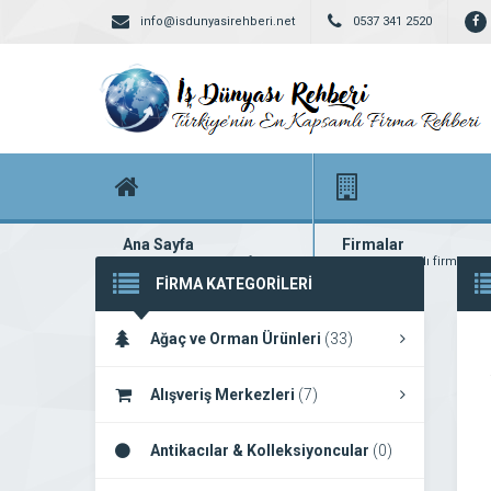
info@isdunyasirehberi.net
0537 341 2520
Ana Sayfa
Firmalar
Firma rehberi ana sayfanız
Yüzlerce kayıtlı firma
FİRMA KATEGORİLERİ
Ağaç ve Orman Ürünleri
(33)
Alışveriş Merkezleri
(7)
Antikacılar & Kolleksiyoncular
(0)