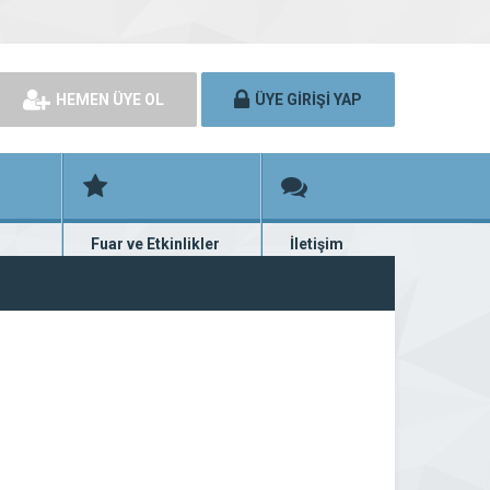
HEMEN ÜYE OL
ÜYE GİRİŞİ YAP
Fuar ve Etkinlikler
İletişim
rünü
Fuar ve etkinlik planları
Bize ulaşın