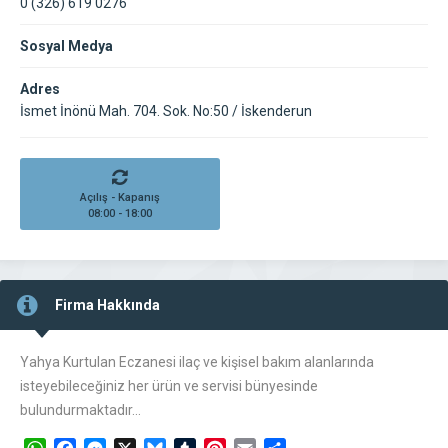
0 (326) 619 0276
Sosyal Medya
Adres
İsmet İnönü Mah. 704. Sok. No:50 / İskenderun
Açılış - Kapanış
08:00 - 18:00
Firma Hakkında
Yahya Kurtulan Eczanesi ilaç ve kişisel bakım alanlarında
isteyebileceğiniz her ürün ve servisi bünyesinde
bulundurmaktadır…