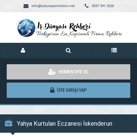
info@isdunyasirehberi.net
0537 341 2520
HEMEN ÜYE OL
ÜYE GİRİŞİ YAP
Yahya Kurtulan Eczanesi İskenderun