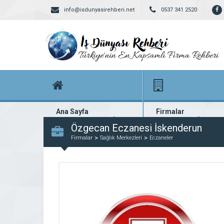
info@isdunyasirehberi.net
0537 341 2520
Ana Sayfa
Firmalar
Firma rehberi ana sayfanız
Yüzlerce kayıtlı firma
Özgecan Eczanesi İskenderun
Firmalar
Sağlık Merkezleri
Eczaneler