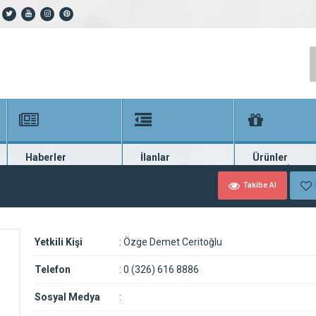
Haberler
İlanlar
Ürünler
En güncel haberler
Güncel seri ilanlar
Binlerce firma ü
Takibe Al
Yetkili Kişi
:
Özge Demet Ceritoğlu
Telefon
:
0 (326) 616 8886
Sosyal Medya
: