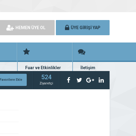
HEMEN ÜYE OL
ÜYE GİRİŞİ YAP
Fuar ve Etkinlikler
İletişim
rünü
Fuar ve etkinlik planları
Bize ulaşın
524
Favorilere Ekle
Ziyaretçi