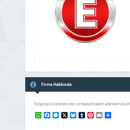
Firma Hakkında
Özgecan Eczanesi ilaç ve kişisel bakım alanlarında i
WhatsApp
Facebook
Messenger
X
Bluesky
Tumblr
Pinterest
Email
Share