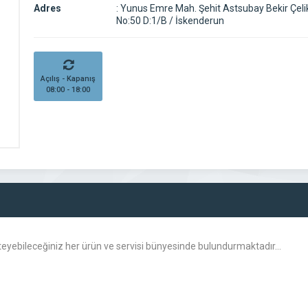
Adres
:
Yunus Emre Mah. Şehit Astsubay Bekir Çeli
No:50 D:1/B / İskenderun
Açılış - Kapanış
08:00 - 18:00
steyebileceğiniz her ürün ve servisi bünyesinde bulundurmaktadır…