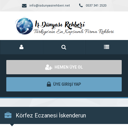
info@isdunyasirehberi.net
0537 341 2520
HEMEN ÜYE OL
ÜYE GİRİŞİ YAP
Körfez Eczanesi İskenderun