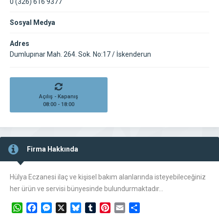
0 (326) 616 9377
Sosyal Medya
Adres
Dumlupınar Mah. 264. Sok. No:17 / İskenderun
Açılış - Kapanış
08:00 - 18:00
Firma Hakkında
Hülya Eczanesi ilaç ve kişisel bakım alanlarında isteyebileceğiniz
her ürün ve servisi bünyesinde bulundurmaktadır…
WhatsApp
Facebook
Messenger
X
Bluesky
Tumblr
Pinterest
Email
Share