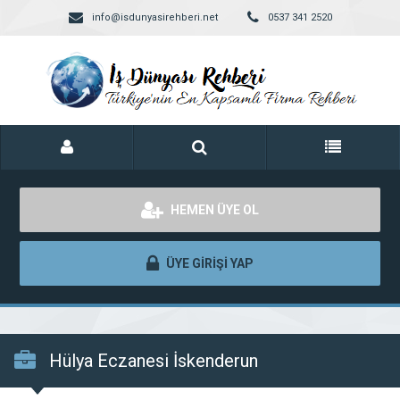
info@isdunyasirehberi.net
0537 341 2520
HEMEN ÜYE OL
ÜYE GİRİŞİ YAP
Hülya Eczanesi İskenderun