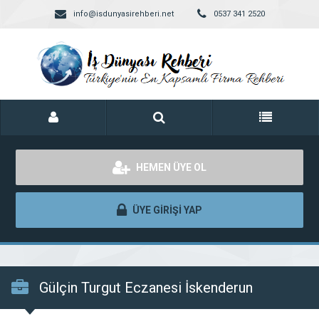
info@isdunyasirehberi.net
0537 341 2520
HEMEN ÜYE OL
ÜYE GİRİŞİ YAP
Gülçin Turgut Eczanesi İskenderun