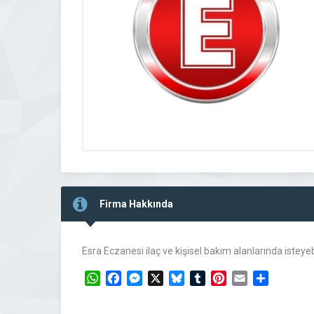
Firma Hakkında
Esra Eczanesi ilaç ve kişisel bakım alanlarında istey
WhatsApp
Facebook
Messenger
X
Bluesky
Tumblr
Pinterest
Email
Share