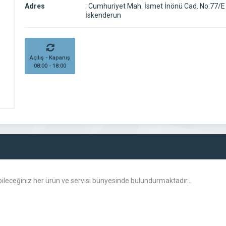
Adres
:
Cumhuriyet Mah. İsmet İnönü Cad. No:77/E
İskenderun
Açılış - Kapanış
08:00 - 18:00
ebileceğiniz her ürün ve servisi bünyesinde bulundurmaktadır…