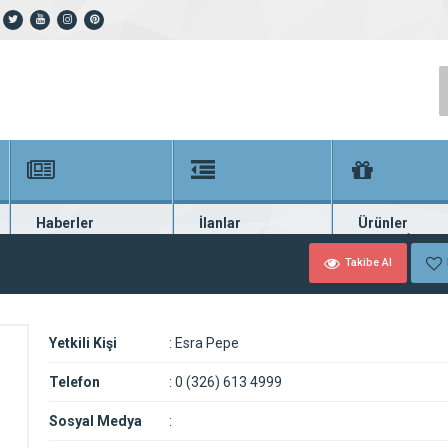
Haberler
İlanlar
Ürünler
En güncel haberler
Güncel seri ilanlar
Binlerce firma ü
Takibe Al
Yetkili Kişi
:
Esra Pepe
Telefon
:
0 (326) 613 4999
Sosyal Medya
: