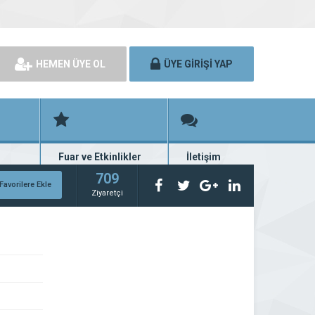
HEMEN ÜYE OL
ÜYE GİRİŞİ YAP
Fuar ve Etkinlikler
İletişim
rünü
Fuar ve etkinlik planları
Bize ulaşın
709
Favorilere Ekle
Ziyaretçi