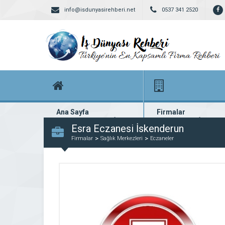
info@isdunyasirehberi.net
0537 341 2520
Ana Sayfa
Firmalar
Firma rehberi ana sayfanız
Yüzlerce kayıtlı firma
Esra Eczanesi İskenderun
Firmalar
Sağlık Merkezleri
Eczaneler