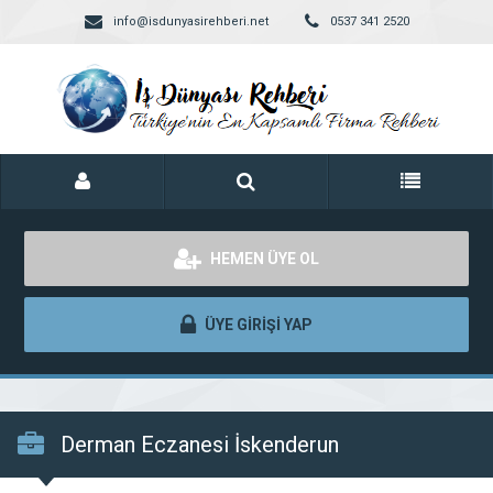
info@isdunyasirehberi.net
0537 341 2520
HEMEN ÜYE OL
ÜYE GİRİŞİ YAP
Derman Eczanesi İskenderun