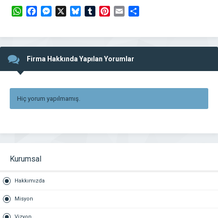
WhatsApp
Facebook
Messenger
X
Bluesky
Tumblr
Pinterest
Email
Share
Firma Hakkında Yapılan Yorumlar
Hiç yorum yapılmamış.
Kurumsal
Hakkımızda
Misyon
Vizyon