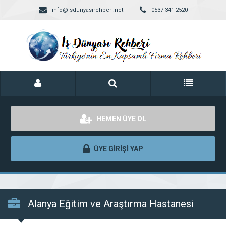
info@isdunyasirehberi.net
0537 341 2520
HEMEN ÜYE OL
ÜYE GİRİŞİ YAP
Alanya Eğitim ve Araştırma Hastanesi