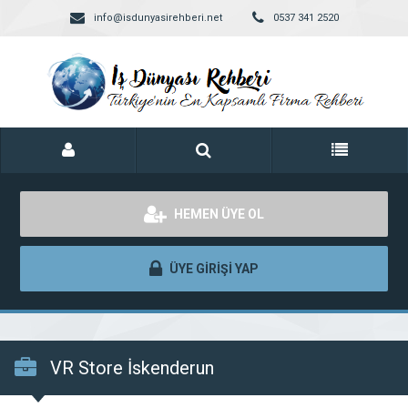
info@isdunyasirehberi.net
0537 341 2520
HEMEN ÜYE OL
ÜYE GİRİŞİ YAP
VR Store İskenderun