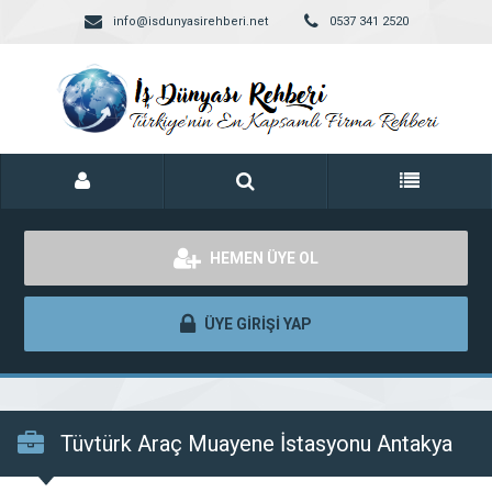
info@isdunyasirehberi.net
0537 341 2520
HEMEN ÜYE OL
ÜYE GİRİŞİ YAP
Tüvtürk Araç Muayene İstasyonu Antakya