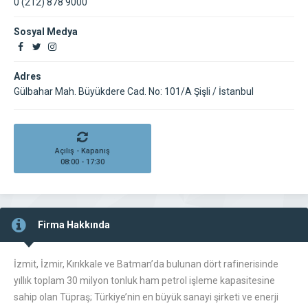
0 (212) 878 9000
Sosyal Medya
Adres
Gülbahar Mah. Büyükdere Cad. No: 101/A Şişli / İstanbul
Açılış - Kapanış
08:00 - 17:30
Firma Hakkında
İzmit, İzmir, Kırıkkale ve Batman’da bulunan dört rafinerisinde
yıllık toplam 30 milyon tonluk ham petrol işleme kapasitesine
sahip olan Tüpraş; Türkiye’nin en büyük sanayi şirketi ve enerji