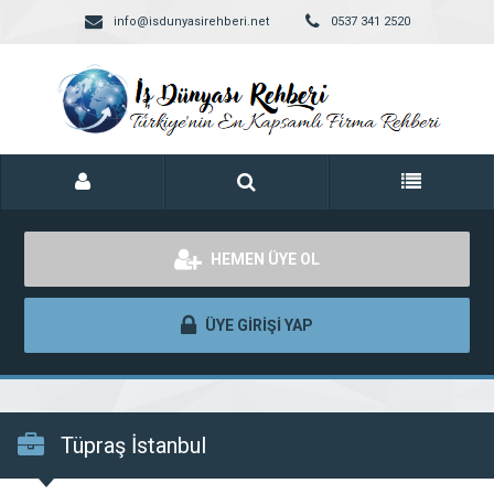
info@isdunyasirehberi.net
0537 341 2520
HEMEN ÜYE OL
ÜYE GİRİŞİ YAP
Tüpraş İstanbul