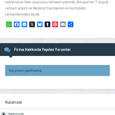
sektörünün lider oyuncusu olmanın yanında, Avrupa’nın 7. büyük
rafineri şirketi ve Akdeniz havzasının en kompleks
rafinerilerinden biridir.
WhatsApp
Facebook
Messenger
X
Bluesky
Tumblr
Pinterest
Email
Share
Firma Hakkında Yapılan Yorumlar
Hiç yorum yapılmamış.
Kurumsal
Hakkımızda