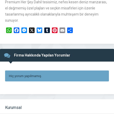
Premium Her Şey Dahil tesisimiz, nefes kesen deniz manzarası,
el değmemiş özel plajları ve seçkin misafirleri için özenle
tasarlanmış ayrıcalıklı olanaklarıyla muhteşem bir deneyim
sunuyor.
WhatsApp
Facebook
Messenger
X
Bluesky
Tumblr
Pinterest
Email
Share
Firma Hakkında Yapılan Yorumlar
Hiç yorum yapılmamış.
Kurumsal