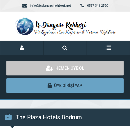
info@isdunyasirehberi.net
0537 341 2520
HEMEN ÜYE OL
ÜYE GİRİŞİ YAP
The Plaza Hotels Bodrum