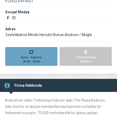
0 (252) 530 0021
Sosyal Medya
Adres
Zeytinlikahve Mevkii Herodot Bulvarı Bodrum / Muğla
Açılış - Kapanış
Hizmet Bölgesi
00:00 - 00:00
MUĞLA
Firma Hakkında
Bodrum’un sakin Torba Koyu’nda yer alan The Plaza Bodrum,
lüks, konfor ve dünya standartlarında hizmetin sofistike bir
birleşimini sunuyor. 75.000 metrekarelik bir alana yayılan,