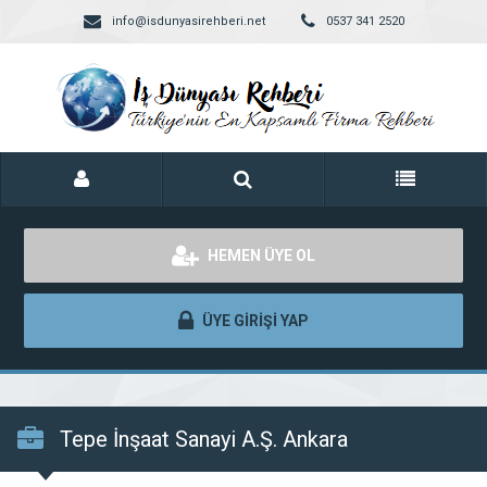
info@isdunyasirehberi.net
0537 341 2520
HEMEN ÜYE OL
ÜYE GİRİŞİ YAP
Tepe İnşaat Sanayi A.Ş. Ankara