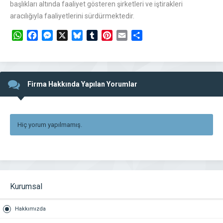
başlıkları altında faaliyet gösteren şirketleri ve iştirakleri
aracılığıyla faaliyetlerini sürdürmektedir.
WhatsApp
Facebook
Messenger
X
Bluesky
Tumblr
Pinterest
Email
Share
Firma Hakkında Yapılan Yorumlar
Hiç yorum yapılmamış.
Kurumsal
Hakkımızda