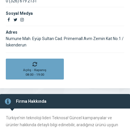
0 (326) 619 2131
Sosyal Medya
Adres
Numune Mah. Eyüp Sultan Cad. Primemall Avm Zemin Kat No.1 /
İskenderun
Açılış - Kapanış
08:00 - 19:00
Firma Hakkında
Türkiye’nin teknoloji lideri Teknosa! Güncel kampanyalar ve
ürünler hakkında detaylı bilgi edinebilir, aradığınız ürünü uygun