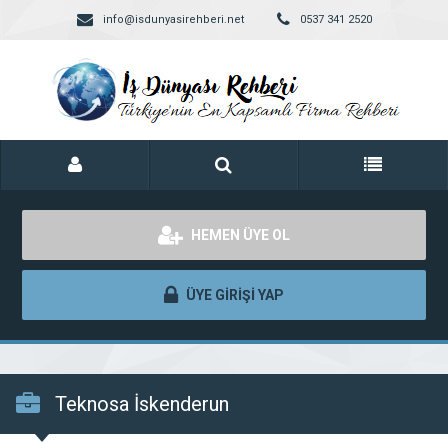
info@isdunyasirehberi.net
0537 341 2520
HEMEN ÜYE OL
ÜYE GİRİŞİ YAP
Teknosa İskenderun