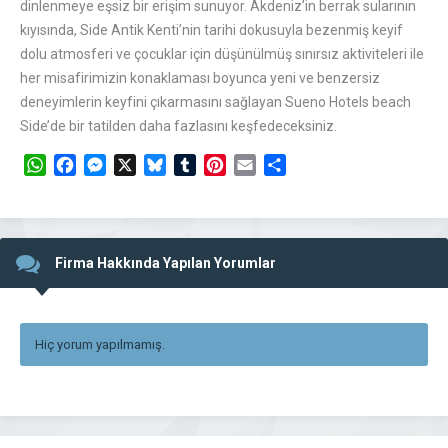
dinlenmeye eşsiz bir erişim sunuyor. Akdeniz’in berrak sularının
kıyısında, Side Antik Kenti’nin tarihi dokusuyla bezenmiş keyif
dolu atmosferi ve çocuklar için düşünülmüş sınırsız aktiviteleri ile
her misafirimizin konaklaması boyunca yeni ve benzersiz
deneyimlerin keyfini çıkarmasını sağlayan Sueno Hotels beach
Side’de bir tatilden daha fazlasını keşfedeceksiniz.
WhatsApp
Facebook
Messenger
X
Bluesky
Tumblr
Pinterest
Email
Share
Firma Hakkında Yapılan Yorumlar
Hiç yorum yapılmamış.