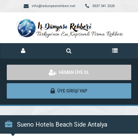
info@isdunyasirehberi.net
0537 341 2520
HEMEN ÜYE OL
ÜYE GİRİŞİ YAP
Sueno Hotels Beach Side Antalya