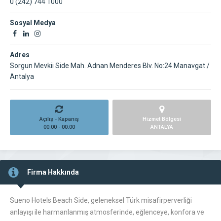
0 (242) 744 1000
Sosyal Medya
Adres
Sorgun Mevkii Side Mah. Adnan Menderes Blv. No:24 Manavgat /
Antalya
Açılış - Kapanış
Hizmet Bölgesi
00:00 - 00:00
ANTALYA
Firma Hakkında
Sueno Hotels Beach Side, geleneksel Türk misafirperverliği
anlayışı ile harmanlanmış atmosferinde, eğlenceye, konfora ve