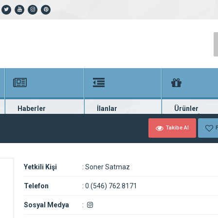
Haberler
İlanlar
Ürünler
En güncel haberler
Güncel seri ilanlar
Binlerce firma ü
Takibe Al
F
Yetkili Kişi
:
Soner Satmaz
Telefon
:
0 (546) 762 8171
Sosyal Medya
: