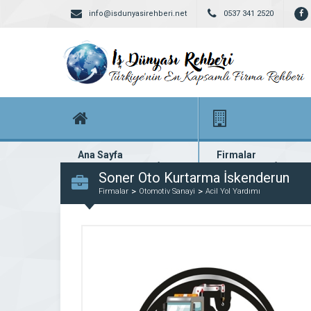
info@isdunyasirehberi.net
0537 341 2520
Ana Sayfa
Firmalar
Firma rehberi ana sayfanız
Yüzlerce kayıtlı firma
Soner Oto Kurtarma İskenderun
Firmalar
Otomotiv Sanayi
Acil Yol Yardımı