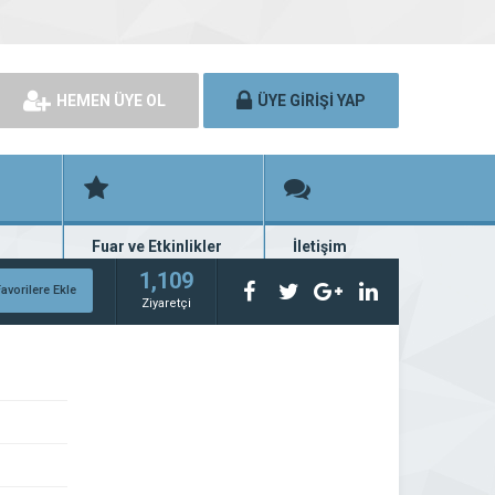
HEMEN ÜYE OL
ÜYE GİRİŞİ YAP
Fuar ve Etkinlikler
İletişim
rünü
Fuar ve etkinlik planları
Bize ulaşın
1,109
avorilere Ekle
Ziyaretçi