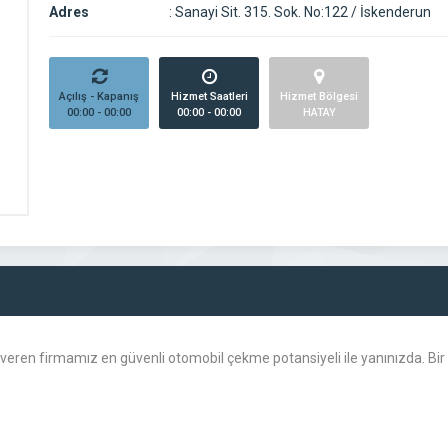
Adres
:
Sanayi Sit. 315. Sok. No:122 / İskenderun
Açılış - Kapanış
Hizmet Saatleri
Hizmet Bölgesi
00:00 - 00:00
00:00 - 00:00
HATAY
veren firmamız en güvenli otomobil çekme potansiyeli ile yanınızda. Bi