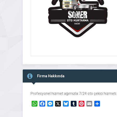
Firma Hakkında
Profesyonel hizmet ağımızla 7/24 oto çekici hizmeti 
WhatsApp
Facebook
Messenger
X
Bluesky
Tumblr
Pinterest
Email
Share