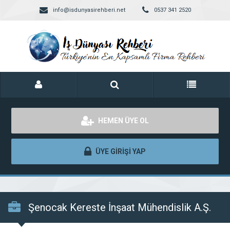
info@isdunyasirehberi.net
0537 341 2520
HEMEN ÜYE OL
ÜYE GİRİŞİ YAP
Şenocak Kereste İnşaat Mühendislik A.Ş.