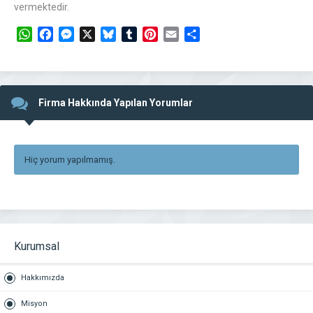
vermektedir.
WhatsApp
Facebook
Messenger
X
Bluesky
Tumblr
Pinterest
Email
Share
Firma Hakkında Yapılan Yorumlar
Hiç yorum yapılmamış.
Kurumsal
Hakkımızda
Misyon