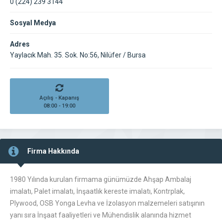
0 (224) 239 3144
Sosyal Medya
Adres
Yaylacık Mah. 35. Sok. No:56, Nilüfer / Bursa
Açılış - Kapanış
08:00 - 19:00
Firma Hakkında
1980 Yılında kurulan firmama günümüzde Ahşap Ambalaj
imalatı, Palet imalatı, İnşaatlık kereste imalatı, Kontrplak,
Plywood, OSB Yonga Levha ve İzolasyon malzemeleri satışının
yanı sıra İnşaat faaliyetleri ve Mühendislik alanında hizmet