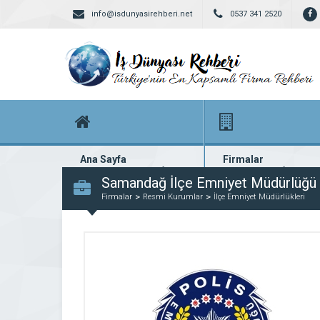
info@isdunyasirehberi.net
0537 341 2520
Ana Sayfa
Firmalar
Firma rehberi ana sayfanız
Yüzlerce kayıtlı firma
Samandağ İlçe Emniyet Müdürlüğü
Firmalar
Resmi Kurumlar
İlçe Emniyet Müdürlükleri