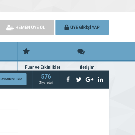
HEMEN ÜYE OL
ÜYE GİRİŞİ YAP
Fuar ve Etkinlikler
İletişim
rünü
Fuar ve etkinlik planları
Bize ulaşın
576
Favorilere Ekle
Ziyaretçi