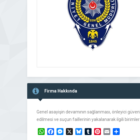
Firma Hakkında
Genel asayişin devamının sağlanması, önleyici güvenl
edilmesi ve suçun faillerinin yakalanarak ilgili birim
WhatsApp
Facebook
Messenger
X
Bluesky
Tumblr
Pinterest
Email
Share