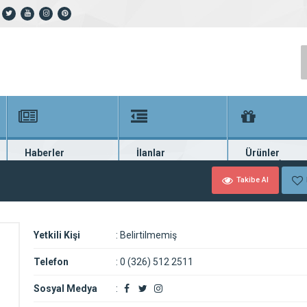
Haberler
İlanlar
Ürünler
En güncel haberler
Güncel seri ilanlar
Binlerce firma ü
Takibe Al
Yetkili Kişi
:
Belirtilmemiş
Telefon
:
0 (326) 512 2511
Sosyal Medya
: