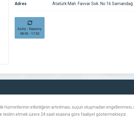
Adres
:
Atatürk Mah. Favvar Sok. No:16 Samandağ 
Açılış - Kapanış
08:00 - 17:30
ik hizmetlerinin etkinliğinin artırılması, suçun oluşmadan engellenmesi
lere teslim etmek üzere 24 saat esasına göre faaliyet göstermekteyiz..