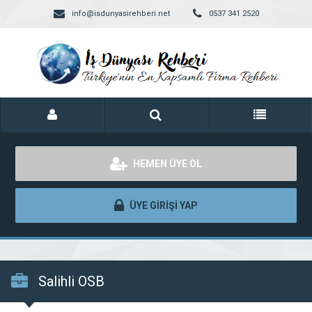
info@isdunyasirehberi.net
0537 341 2520
HEMEN ÜYE OL
ÜYE GİRİŞİ YAP
Salihli OSB