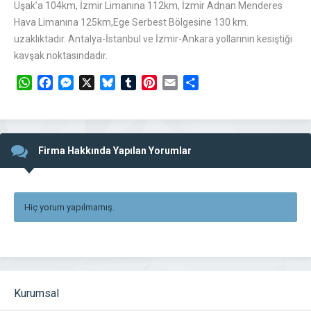
Uşak’a 104km, İzmir Limanına 112km, İzmir Adnan Menderes
Hava Limanına 125km,Ege Serbest Bölgesine 130 km.
uzaklıktadır. Antalya-İstanbul ve İzmir-Ankara yollarının kesiştiği
kavşak noktasındadır.
WhatsApp
Facebook
Messenger
X
Bluesky
Tumblr
Pinterest
Email
Share
Firma Hakkında Yapılan Yorumlar
Hiç yorum yapılmamış.
Kurumsal