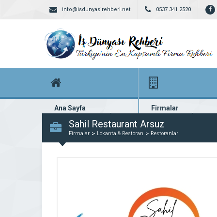
info@isdunyasirehberi.net
0537 341 2520
Ana Sayfa
Firmalar
Firma rehberi ana sayfanız
Yüzlerce kayıtlı firma
Sahil Restaurant Arsuz
Firmalar
Lokanta & Restoran
Restoranlar