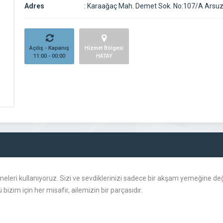
Adres
:
Karaağaç Mah. Demet Sok. No:107/A Arsuz
Açılış - Kapanış
Hizmet Bölgesi
11:00 - 00:00
HATAY
eri kullanıyoruz. Sizi ve sevdiklerinizi sadece bir akşam yemeğine deği
izim için her misafir, ailemizin bir parçasıdır.