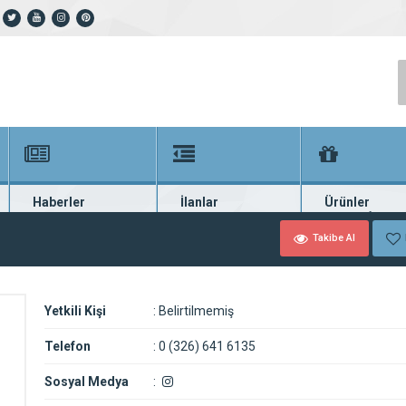
Haberler
İlanlar
Ürünler
En güncel haberler
Güncel seri ilanlar
Binlerce firma ü
Takibe Al
Yetkili Kişi
:
Belirtilmemiş
Telefon
:
0 (326) 641 6135
Sosyal Medya
: