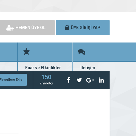
HEMEN ÜYE OL
ÜYE GİRİŞİ YAP
Fuar ve Etkinlikler
İletişim
rünü
Fuar ve etkinlik planları
Bize ulaşın
150
Favorilere Ekle
Ziyaretçi