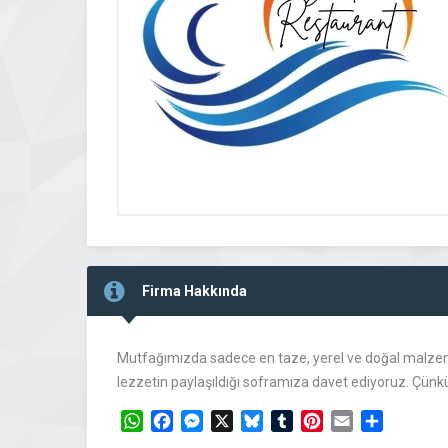
Firma Hakkında
Mutfağımızda sadece en taze, yerel ve doğal malzemel
lezzetin paylaşıldığı soframıza davet ediyoruz. Çünkü b
WhatsApp
Facebook
Messenger
X
Bluesky
Tumblr
Pinterest
Email
Share