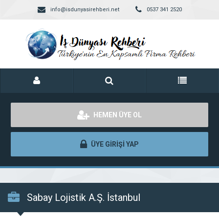
info@isdunyasirehberi.net
0537 341 2520
HEMEN ÜYE OL
ÜYE GİRİŞİ YAP
Sabay Lojistik A.Ş. İstanbul