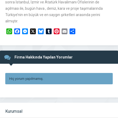
sonra İstanbul, İzmir ve Atatürk Havalimanı Ofislerinin de
açılması ile, bugün hava , deniz, kara ve proje taşımalarında
Türkiye’nin en büyük ve en saygın şirketleri arasında yerini
almıştır.
WhatsApp
Facebook
Messenger
X
Bluesky
Tumblr
Pinterest
Email
Share
Firma Hakkında Yapılan Yorumlar
Hiç yorum yapılmamış.
Kurumsal