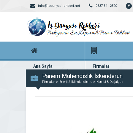
info@isdunyasirehberi.net
0537 341 2520
Ana Sayfa
Firmalar
Firma rehberi ana sayfanız
Yüzlerce kayıtlı firma
Panem Mühendislik İskenderun
Firmalar
Enerji & İklimlendirme
Kombi & Doğalgaz