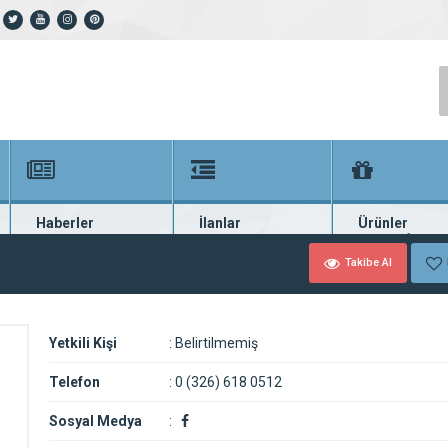
Haberler
İlanlar
Ürünler
En güncel haberler
Güncel seri ilanlar
Binlerce firma ü
Takibe Al
Yetkili Kişi
:
Belirtilmemiş
Telefon
:
0 (326) 618 0512
Sosyal Medya
: