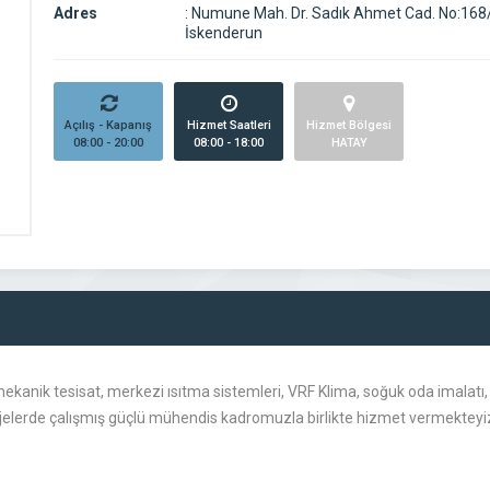
Adres
:
Numune Mah. Dr. Sadık Ahmet Cad. No:168/
İskenderun
Açılış - Kapanış
Hizmet Saatleri
Hizmet Bölgesi
08:00 - 20:00
08:00 - 18:00
HATAY
anik tesisat, merkezi ısıtma sistemleri, VRF Klima, soğuk oda imalatı, 
ojelerde çalışmış güçlü mühendis kadromuzla birlikte hizmet vermektey