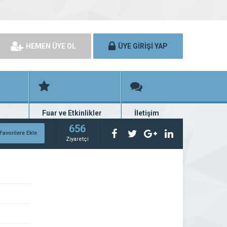
HEMEN ÜYE OL
ÜYE GİRİŞİ YAP
Fuar ve Etkinlikler
İletişim
rünü
Fuar ve etkinlik planları
Bize ulaşın
656
Favorilere Ekle
Ziyaretçi