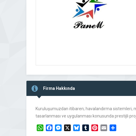
Firma Hakkında
Kuruluşumuzdan itibaren; havalandırma sistemleri, mek
tasarlanması ve uygulanması konusunda prestijli pr
WhatsApp
Facebook
Messenger
X
Bluesky
Tumblr
Pinterest
Email
Share