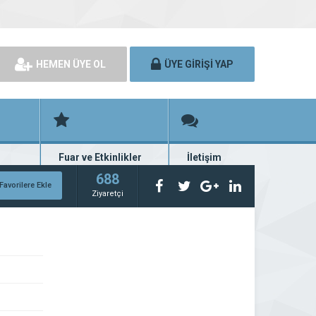
HEMEN ÜYE OL
ÜYE GİRİŞİ YAP
Fuar ve Etkinlikler
İletişim
rünü
Fuar ve etkinlik planları
Bize ulaşın
688
Favorilere Ekle
Ziyaretçi