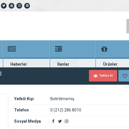
Haberler
İlanlar
Ürünler
En güncel haberler
Güncel seri ilanlar
Binlerce firma ü
l
Takibe Al
Yetkili Kişi
:
Belirtilmemiş
Telefon
:
0 (212) 286 8010
Sosyal Medya
: