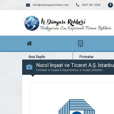
info@isdunyasirehberi.net
0537 341 2520
Ana Sayfa
Firmalar
Firma rehberi ana sayfanız
Yüzlerce kayıtlı firma
Nurol İnşaat ve Ticaret A.Ş. İstanbu
Firmalar
İnşaat & Gayrimenkul
İnşaat Şirketleri