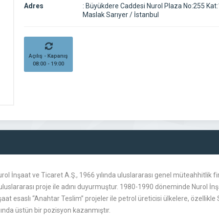
Adres
:
Büyükdere Caddesi Nurol Plaza No:255 Kat
Maslak Sarıyer / İstanbul
Açılış - Kapanış
08:00 - 19:00
 Nurol İnşaat ve Ticaret A.Ş., 1966 yılında uluslararası genel müteahhitlik
uluslararası proje ile adını duyurmuştur. 1980-1990 döneminde Nurol İnşa
aat esaslı “Anahtar Teslim” projeler ile petrol üreticisi ülkelere, özellikl
sında üstün bir pozisyon kazanmıştır.