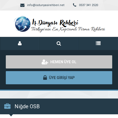
info@isdunyasirehberi.net
0537 341 2520
HEMEN ÜYE OL
ÜYE GİRİŞİ YAP
Niğde OSB