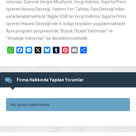
İstisnası, Gümrük Vergisi Muafiyeti, Vergi İndirimi, Sigorta Primi
İşveren Hissesi Desteği, Yatırım Yeri Tahsisi, Faiz Desteği’nden
yararlanabilmektedir. Niğde OSB’de Vergi İndirimi, Sigorta Primi
İşveren Hissesi Desteği’nde 6. bölge teşvikleri uygulanmaktadır.
Aynı program çerçevesinde “Büyük Ölçekli Yatırımlar” ve
“Stratejik Yatırımlar” da desteklenmektedir.
WhatsApp
Facebook
Messenger
X
Bluesky
Tumblr
Pinterest
Email
Share
Firma Hakkında Yapılan Yorumlar
Hiç yorum yapılmamış.