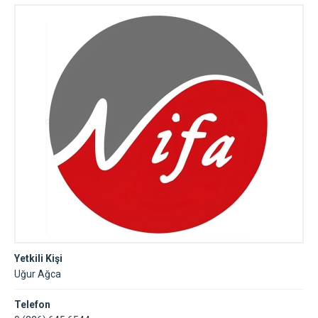
Yetkili Kişi
Uğur Ağca
Telefon