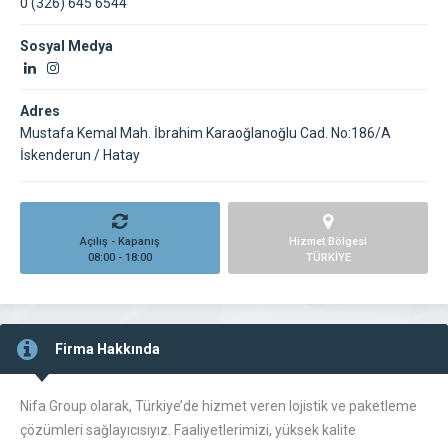
0 (326) 645 6544
Sosyal Medya
Adres
Mustafa Kemal Mah. İbrahim Karaoğlanoğlu Cad. No:186/A
İskenderun / Hatay
Açılış - Kapanış
Hizmet Bölgesi
08:00 - 18:00
TÜRKİYE
Firma Hakkında
Nifa Group olarak, Türkiye’de hizmet veren lojistik ve paketleme
çözümleri sağlayıcısıyız. Faaliyetlerimizi, yüksek kalite