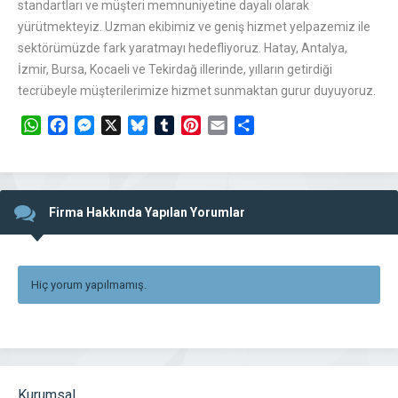
standartları ve müşteri memnuniyetine dayalı olarak
yürütmekteyiz. Uzman ekibimiz ve geniş hizmet yelpazemiz ile
sektörümüzde fark yaratmayı hedefliyoruz. Hatay, Antalya,
İzmir, Bursa, Kocaeli ve Tekirdağ illerinde, yılların getirdiği
tecrübeyle müşterilerimize hizmet sunmaktan gurur duyuyoruz.
WhatsApp
Facebook
Messenger
X
Bluesky
Tumblr
Pinterest
Email
Share
Firma Hakkında Yapılan Yorumlar
Hiç yorum yapılmamış.
Kurumsal