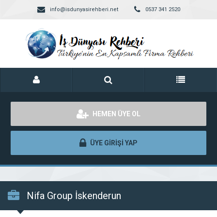
info@isdunyasirehberi.net
0537 341 2520
HEMEN ÜYE OL
ÜYE GİRİŞİ YAP
Nifa Group İskenderun