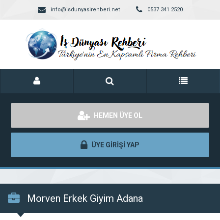
info@isdunyasirehberi.net
0537 341 2520
HEMEN ÜYE OL
ÜYE GİRİŞİ YAP
Morven Erkek Giyim Adana