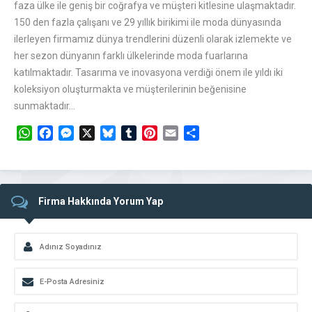
faza ülke ile geniş bir coğrafya ve müşteri kitlesine ulaşmaktadır.
150 den fazla çalışanı ve 29 yıllık birikimi ile moda dünyasında
ilerleyen firmamız dünya trendlerini düzenli olarak izlemekte ve
her sezon dünyanın farklı ülkelerinde moda fuarlarına
katılmaktadır. Tasarıma ve inovasyona verdiği önem ile yıldı iki
koleksiyon oluşturmakta ve müşterilerinin beğenisine
sunmaktadır…
WhatsApp
Facebook
Messenger
X
Bluesky
Tumblr
Pinterest
Email
Share
Firma Hakkında Yorum Yap