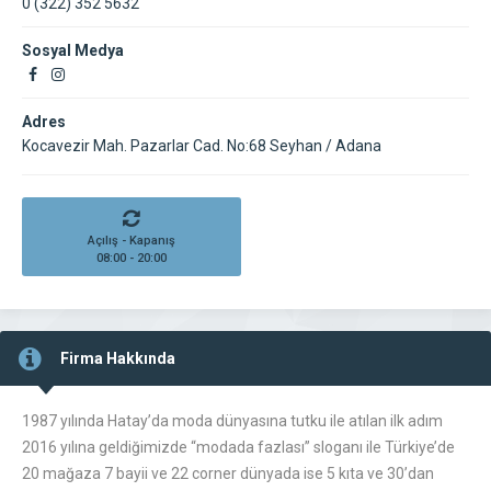
0 (322) 352 5632
Sosyal Medya
Adres
Kocavezir Mah. Pazarlar Cad. No:68 Seyhan / Adana
Açılış - Kapanış
08:00 - 20:00
Firma Hakkında
1987 yılında Hatay’da moda dünyasına tutku ile atılan ilk adım
2016 yılına geldiğimizde “modada fazlası” sloganı ile Türkiye’de
20 mağaza 7 bayii ve 22 corner dünyada ise 5 kıta ve 30’dan