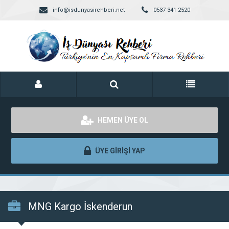
info@isdunyasirehberi.net
0537 341 2520
HEMEN ÜYE OL
ÜYE GİRİŞİ YAP
MNG Kargo İskenderun