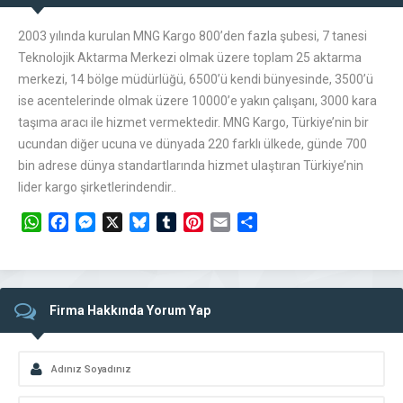
2003 yılında kurulan MNG Kargo 800’den fazla şubesi, 7 tanesi
Teknolojik Aktarma Merkezi olmak üzere toplam 25 aktarma
merkezi, 14 bölge müdürlüğü, 6500’ü kendi bünyesinde, 3500’ü
ise acentelerinde olmak üzere 10000’e yakın çalışanı, 3000 kara
taşıma aracı ile hizmet vermektedir. MNG Kargo, Türkiye’nin bir
ucundan diğer ucuna ve dünyada 220 farklı ülkede, günde 700
bin adrese dünya standartlarında hizmet ulaştıran Türkiye’nin
lider kargo şirketlerindendir..
WhatsApp
Facebook
Messenger
X
Bluesky
Tumblr
Pinterest
Email
Share
Firma Hakkında Yorum Yap