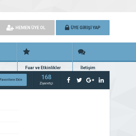
HEMEN ÜYE OL
ÜYE GİRİŞİ YAP
Fuar ve Etkinlikler
İletişim
rünü
Fuar ve etkinlik planları
Bize ulaşın
168
Favorilere Ekle
Ziyaretçi