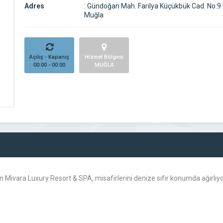
Adres
:
Gündoğan Mah. Farilya Küçükbük Cad. No:9
Muğla
Açılış - Kapanış
Hizmet Bölgesi
00:00 - 00:00
MUĞLA
ivara Luxury Resort & SPA, misafirlerini denize sıfır konumda ağırlıyor.