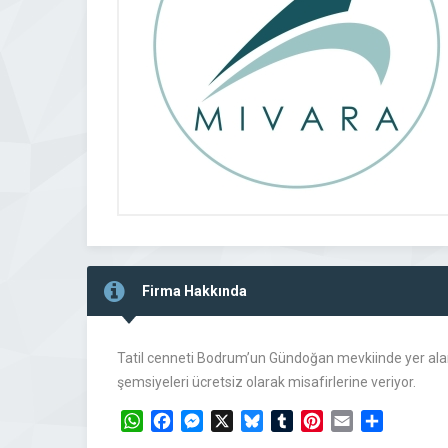
Firma Hakkında
Tatil cenneti Bodrum’un Gündoğan mevkiinde yer alan M
şemsiyeleri ücretsiz olarak misafirlerine veriyor.
WhatsApp
Facebook
Messenger
X
Bluesky
Tumblr
Pinterest
Email
Share