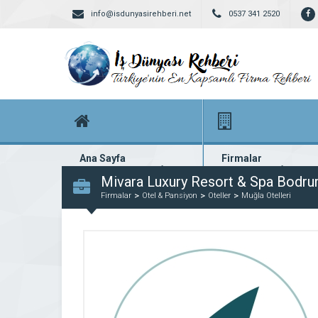
info@isdunyasirehberi.net
0537 341 2520
Ana Sayfa
Firmalar
Firma rehberi ana sayfanız
Yüzlerce kayıtlı firma
Mivara Luxury Resort & Spa Bodr
Firmalar
Otel & Pansiyon
Oteller
Muğla Otelleri