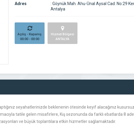
Adres
:
Göynük Mah. Ahu-Ünal Aysal Cad. No:29 Ke
Antalya
Açılış - Kapanış
Hizmet Bölgesi
00:00 - 00:00
ANTALYA
aptığınız seyahatlerinizde beklenenin ötesinde keyif alacağınız kusursuz
ıyla tatile gelen misafirlere, Kış sezonunda da farklı ebatlarda 8 adet 
izasyonları ve büyük toplantılara etkin hizmetler sağlamaktadır.