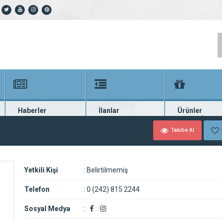
Haberler
İlanlar
Ürünler
En güncel haberler
Güncel seri ilanlar
Binlerce firma ü
Takibe Al
Yetkili Kişi
:
Belirtilmemiş
Telefon
:
0 (242) 815 2244
Sosyal Medya
: