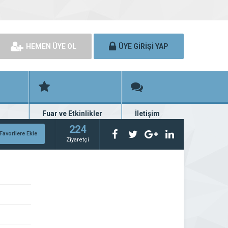
HEMEN ÜYE OL
ÜYE GİRİŞİ YAP
Fuar ve Etkinlikler
İletişim
rünü
Fuar ve etkinlik planları
Bize ulaşın
224
Favorilere Ekle
Ziyaretçi