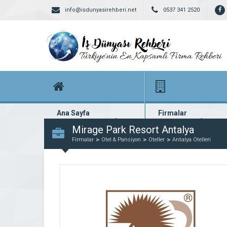
info@isdunyasirehberi.net
0537 341 2520
Ana Sayfa
Firmalar
Firma rehberi ana sayfanız
Yüzlerce kayıtlı firma
Mirage Park Resort Antalya
Firmalar
Otel & Pansiyon
Oteller
Antalya Otelleri