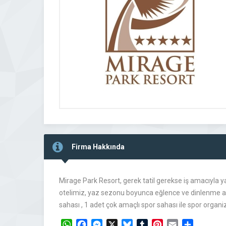
Firma Hakkında
Mirage Park Resort, gerek tatil gerekse iş amacıyla y
otelimiz, yaz sezonu boyunca eğlence ve dinlenme amac
sahası , 1 adet çok amaçlı spor sahası ile spor organ
WhatsApp
Facebook
Messenger
X
Bluesky
Tumblr
Pinterest
Email
Share