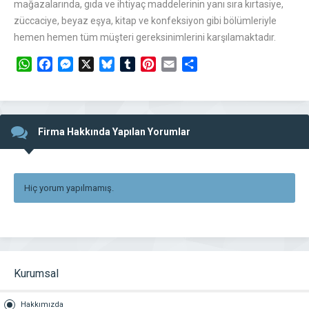
mağazalarında, gıda ve ihtiyaç maddelerinin yanı sıra kırtasiye,
züccaciye, beyaz eşya, kitap ve konfeksiyon gibi bölümleriyle
hemen hemen tüm müşteri gereksinimlerini karşılamaktadır.
WhatsApp
Facebook
Messenger
X
Bluesky
Tumblr
Pinterest
Email
Share
Firma Hakkında Yapılan Yorumlar
Hiç yorum yapılmamış.
Kurumsal
Hakkımızda