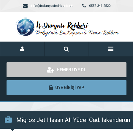
info@isdunyasirehberi.net
0537 341 2520
HEMEN ÜYE OL
ÜYE GİRİŞİ YAP
Migros Jet Hasan Ali Yücel Cad. İskenderun