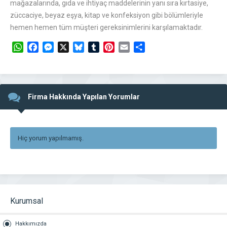
mağazalarında, gıda ve ihtiyaç maddelerinin yanı sıra kırtasiye,
züccaciye, beyaz eşya, kitap ve konfeksiyon gibi bölümleriyle
hemen hemen tüm müşteri gereksinimlerini karşılamaktadır.
WhatsApp
Facebook
Messenger
X
Bluesky
Tumblr
Pinterest
Email
Share
Firma Hakkında Yapılan Yorumlar
Hiç yorum yapılmamış.
Kurumsal
Hakkımızda