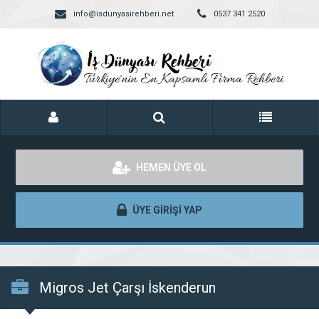
info@isdunyasirehberi.net
0537 341 2520
HEMEN ÜYE OL
ÜYE GİRİŞİ YAP
Migros Jet Çarşı İskenderun