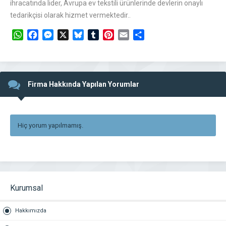
ihracatında lider, Avrupa ev tekstili ürünlerinde devlerin onaylı
tedarikçisi olarak hizmet vermektedir..
WhatsApp
Facebook
Messenger
X
Bluesky
Tumblr
Pinterest
Email
Share
Firma Hakkında Yapılan Yorumlar
Hiç yorum yapılmamış.
Kurumsal
Hakkımızda