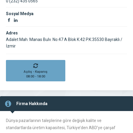
0 (232) 435 0565
Sosyal Medya
Adres
Adalet Mah. Manas Bulv. No:47 A Blok K:42 P.K:35530 Bayraklı /
İzmir
Açılış - Kapanış
08:00 - 18:00
Firma Hakkında
Dünya pazarlarının taleplerine göre değişik kalite ve
standartlarda üretim kapasitesi, Türkiye’den ABD’ye çarşaf