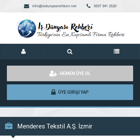
info@isdunyasirehberi.net
0537 341 2520
HEMEN ÜYE OL
ÜYE GİRİŞİ YAP
Menderes Tekstil A.Ş. İzmir