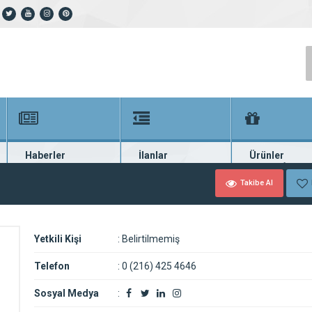
Haberler
İlanlar
Ürünler
En güncel haberler
Güncel seri ilanlar
Binlerce firma ü
Takibe Al
Yetkili Kişi
:
Belirtilmemiş
Telefon
:
0 (216) 425 4646
Sosyal Medya
: