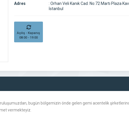
Adres
:
Orhan Veli Kanık Cad. No:72 Martı Plaza Kav
İstanbul
Açılış - Kapanış
08:00 - 19:00
uluşumuzdan, bugün bölgemizin önde gelen gemi acentelik şirketlerinden 
izmet vermekteyiz.