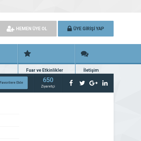
HEMEN ÜYE OL
ÜYE GİRİŞİ YAP
Fuar ve Etkinlikler
İletişim
rünü
Fuar ve etkinlik planları
Bize ulaşın
650
Favorilere Ekle
Ziyaretçi