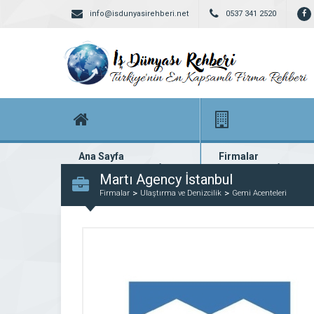
info@isdunyasirehberi.net
0537 341 2520
Ana Sayfa
Firmalar
Firma rehberi ana sayfanız
Yüzlerce kayıtlı firma
Martı Agency İstanbul
Firmalar
Ulaştırma ve Denizcilik
Gemi Acenteleri