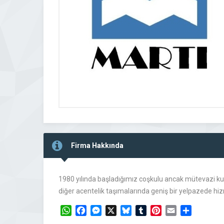
Firma Hakkında
1980 yılında başladığımız coşkulu ancak mütevazi kur
diğer acentelik taşımalarında geniş bir yelpazede h
WhatsApp
Facebook
Messenger
X
Bluesky
Tumblr
Pinterest
Email
Share