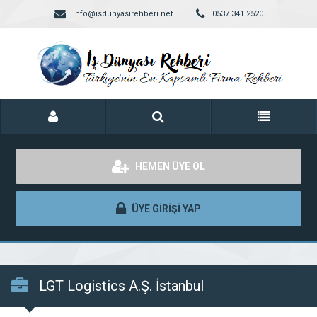
info@isdunyasirehberi.net
0537 341 2520
HEMEN ÜYE OL
ÜYE GİRİŞİ YAP
LGT Logistics A.Ş. İstanbul