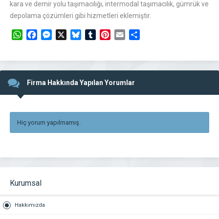
kara ve demir yolu taşımacılığı, intermodal taşımacılık, gümrük ve
depolama çözümleri gibi hizmetleri eklemiştir.
WhatsApp
Facebook
Messenger
X
Bluesky
Tumblr
Pinterest
Email
Share
Firma Hakkında Yapılan Yorumlar
Hiç yorum yapılmamış.
Kurumsal
Hakkımızda