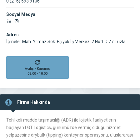
0 (216) 593 9106
Sosyal Medya
Adres
İçmeler Mah. Yılmaz Sok. Eşiyok İş Merkezi 2 No:1 D:7 / Tuzla
Açılış - Kapanış
08:00 - 18:00
Firma Hakkında
Tehlikeli madde taşımacılığı (ADR) ile lojistik faaliyetlerin
başlayan LGT Logistics, günümüzde vermiş olduğu hizmet
yelpazesine drybulk (tipping) konteyner operasyonu, uluslararası