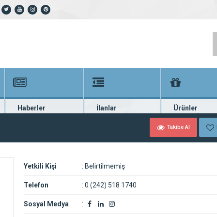
Haberler
İlanlar
Ürünler
En güncel haberler
Güncel seri ilanlar
Binlerce firma ü
Takibe Al
Yetkili Kişi
:
Belirtilmemiş
Telefon
:
0 (242) 518 1740
Sosyal Medya
: