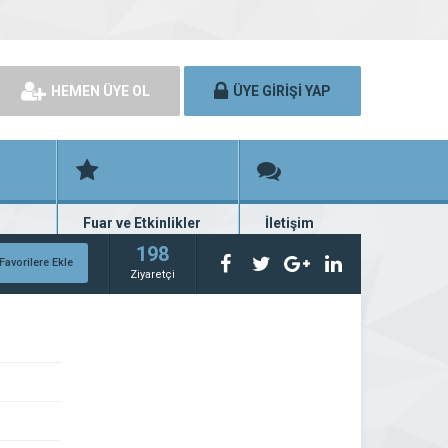
HEMEN ÜYE OL
ÜYE GİRİŞİ YAP
Fuar ve Etkinlikler
İletişim
rünü
Fuar ve etkinlik planları
Bize ulaşın
198
Favorilere Ekle
Ziyaretçi