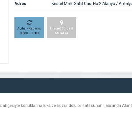
Adres
:
Kestel Mah. Sahil Cad. No:2 Alanya / Antaly
Açılış - Kapanış
Hizmet Bölgesi
00:00 - 00:00
ANTALYA
k bahçesiyle konuklarına lüks ve huzur dolu bir tatil sunan Labranda Al