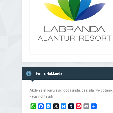
Firma Hakkında
Akdeniz’in büyüleyici doğasında, özel plajı ve botani
kaçış noktasıdır.
WhatsApp
Facebook
Messenger
X
Bluesky
Tumblr
Pinterest
Email
Share