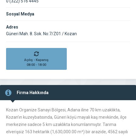
0 (322) 516 4445
Sosyal Medya
Adres
Güneri Mah. 8. Sok. No:7/Z01 / Kozan
Açılış - Kapanış
08:00 - 18:00
Firma Hakkında
Kozan Organize Sanayi Bölgesi, Adana iline 70 km uzaklıkta,
Kozan’ın kuzeybatısında, Güneri köyü mayalı kaş mevkiinde, ilçe
merkezine sadece 5 km uzaklıkta konumlanmıştır. Tarıma
elverişsiz 163 hektarlık (1,630,000.00 m²) bir arazide, 4562 sayılı