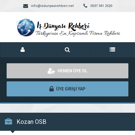
info@isdunyasirehberi.net
0537 341 2520
HEMEN ÜYE OL
ÜYE GİRİŞİ YAP
Kozan OSB