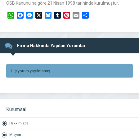
OSB Kanunu’na göre 21 Nisan 1998 tarihinde kurulmuştur.
WhatsApp
Facebook
Messenger
X
Bluesky
Tumblr
Pinterest
Email
Share
Firma Hakkında Yapılan Yorumlar
Hiç yorum yapılmamış.
Kurumsal
Hakkımızda
Misyon